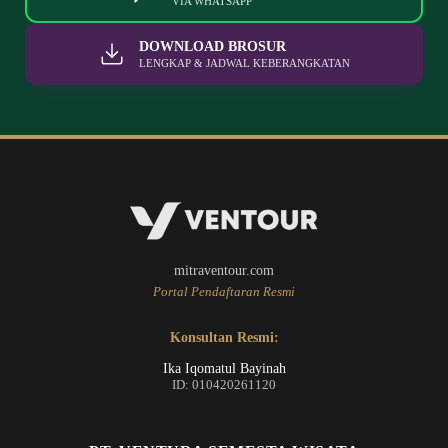
VIA WHATSAPP
DOWNLOAD BROSUR
LENGKAP & JADWAL KEBERANGKATAN
mitraventour.com
Portal Pendaftaran Resmi
Konsultan Resmi:
Ika Iqomatul Bayinah
ID: 010420261120