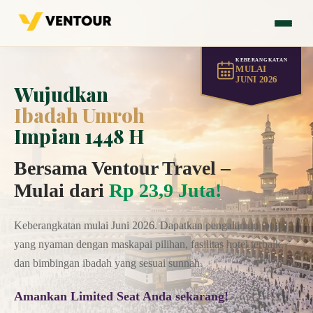
KEBERANGKATAN
MULAI
JUNI 2026
Wujudkan
Ibadah Umroh
Impian 1448 H
Bersama Ventour Travel –
Mulai dari
Rp 23,9 Juta!
Keberangkatan mulai Juni 2026. Dapatkan pengalaman ibadah
yang nyaman dengan maskapai pilihan, fasilitas hotel terbaik,
dan bimbingan ibadah yang sesuai sunnah.
Amankan Limited Seat Anda sekarang!