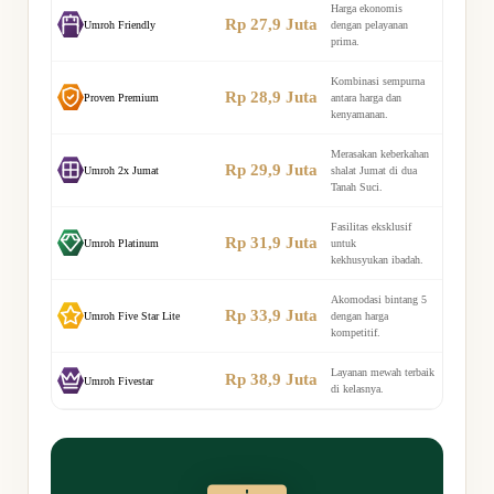
Harga ekonomis
Rp 27,9 Juta
Umroh Friendly
dengan pelayanan
prima.
Kombinasi sempurna
Rp 28,9 Juta
Proven Premium
antara harga dan
kenyamanan.
Merasakan keberkahan
Rp 29,9 Juta
Umroh 2x Jumat
shalat Jumat di dua
Tanah Suci.
Fasilitas eksklusif
Rp 31,9 Juta
Umroh Platinum
untuk
kekhusyukan ibadah.
Akomodasi bintang 5
Rp 33,9 Juta
Umroh Five Star Lite
dengan harga
kompetitif.
Layanan mewah terbaik
Rp 38,9 Juta
Umroh Fivestar
di kelasnya.